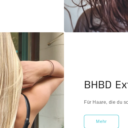
BHBD Ex
Für Haare, die du s
Mehr