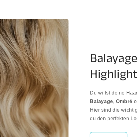
Balayage
Highligh
Du willst deine Haare
Balayage
,
Ombré
o
Hier sind die wicht
du den perfekten Loo