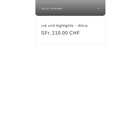
cut und highlights - Alicia
Regular
SFr. 210.00 CHF
price