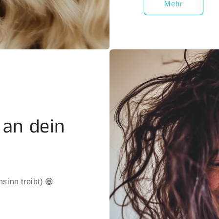
Mehr
 an dein
inn treibt) 😄